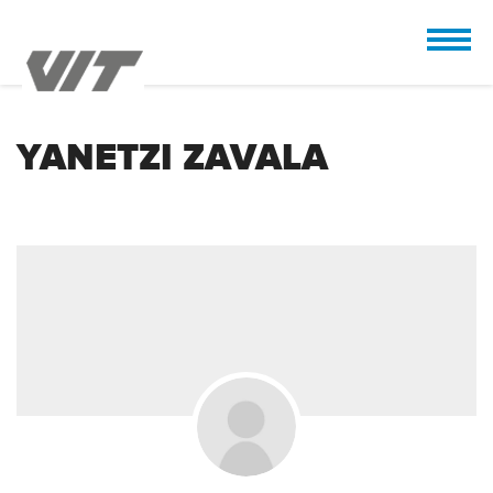
CUSTOMIZE
 the design.
YANETZI ZAVALA