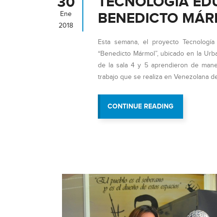
TECNOLOGÍA EDUC
30
BENEDICTO MÁ
Ene
2018
Esta semana, el proyecto Tecnología 
“Benedicto Mármol”, ubicado en la Urb
de la sala 4 y 5 aprendieron de mane
trabajo que se realiza en Venezolana de 
“TECNOLOGÍ
CONTINUE READING
EDUCATIVA
LLEGA
A
C.E.I.B
BENEDICTO
MÁRMOL”