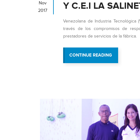
Y C.E.I LA SALIN
Nov
2017
Venezolana de Industria Tecnológica (
través de los compromisos de respo
prestadores de servicios de la fábrica.
“VIT
CONTINUE READING
BENEFICIA
A
SIMONCITO
BICENTENAR
Y
C.E.I
LA
SALINETA”