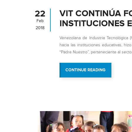
VIT CONTINÚA F
22
INSTITUCIONES 
Feb
2018
Venezolana de Industria Tecnológica 
hacia las instituciones educativas, hiz
“Padre Nuestro”, perteneciente al secto
“VIT
CONTINUE READING
CONTINÚA
FORTALECIE
A
LAS
INSTITUCION
EDUCATIVAS
DE
LA
REGIÓN”