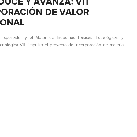
UCE Y AVANZA: VIT
PORACIÓN DE VALOR
IONAL
xportador y el Motor de Industrias Básicas, Estratégicas y
ecnológica VIT, impulsa el proyecto de incorporación de materia
.
IÓN