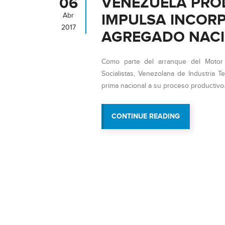
VENEZUELA PROD
06
IMPULSA INCOR
Abr
2017
AGREGADO NAC
Como parte del arranque del Motor E
Socialistas, Venezolana de Industria T
prima nacional a su proceso productivo
“VENEZUELA
CONTINUE READING
PRODUCE
Y
AVANZA:
VIT
IMPULSA
INCORPORAC
DE
VALOR
AGREGADO
NACIONAL”