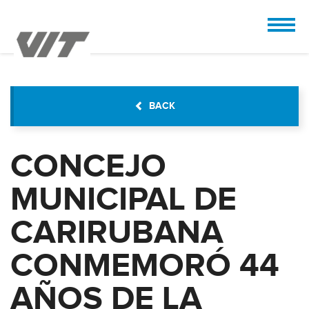
CUSTOMIZE
 the design.
BACK
CONCEJO
MUNICIPAL DE
CARIRUBANA
CONMEMORÓ 44
AÑOS DE LA