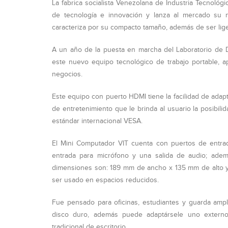
La fabrica socialista Venezolana de Industria Tecnológi
de tecnología e innovación y lanza al mercado su 
caracteriza por su compacto tamaño, además de ser liger
A un año de la puesta en marcha del Laboratorio de D
este nuevo equipo tecnológico de trabajo portable, ap
negocios.
Este equipo con puerto HDMI tiene la facilidad de adapt
de entretenimiento que le brinda al usuario la posibili
estándar internacional VESA.
El Mini Computador VIT cuenta con puertos de entrad
entrada para micrófono y una salida de audio; ade
dimensiones son: 189 mm de ancho x 135 mm de alto y u
ser usado en espacios reducidos.
Fue pensado para oficinas, estudiantes y guarda ampl
disco duro, además puede adaptársele uno externo
tradicional de escritorio.