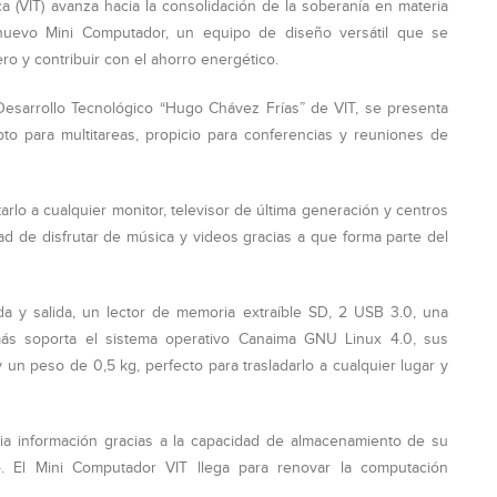
ca (VIT) avanza hacia la consolidación de la soberanía en materia
nuevo Mini Computador, un equipo de diseño versátil que se
o y contribuir con el ahorro energético.
esarrollo Tecnológico “Hugo Chávez Frías” de VIT, se presenta
to para multitareas, propicio para conferencias y reuniones de
arlo a cualquier monitor, televisor de última generación y centros
dad de disfrutar de música y videos gracias a que forma parte del
a y salida, un lector de memoria extraíble SD, 2 USB 3.0, una
más soporta el sistema operativo Canaima GNU Linux 4.0, sus
n peso de 0,5 kg, perfecto para trasladarlo a cualquier lugar y
ia información gracias a la capacidad de almacenamiento de su
. El Mini Computador VIT llega para renovar la computación