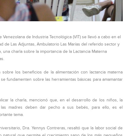
e Venezolana de Industria Tecnológica (VIT) se llevó a cabo en el
 de Las Adjuntas, Ambulatorio Las Marías del referido sector y
o, una charla sobre la importancia de la Lactancia Materna
as.
sobre los beneficios de la alimentación con lactancia materna
s se fundamenten sobre las herramientas básicas para amamantar
car la charla, mencionó que, en el desarrollo de los niños, la
las madres deben dar pecho a sus bebés, para ello, es el
rtante tema.
iversitario, Dra. Yennys Contreras, resaltó que la labor social de
o natural que permite el crecimiento sano de los más pequeños