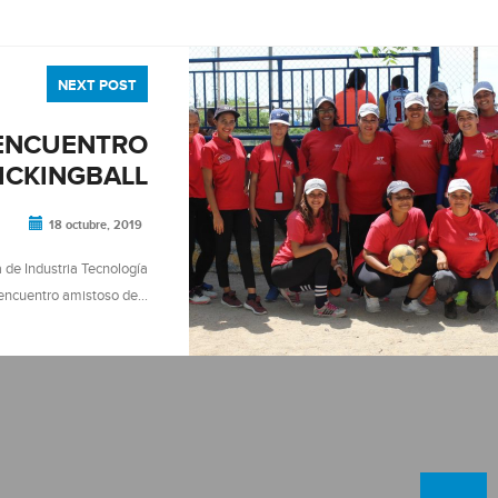
NEXT POST
 ENCUENTRO
ICKINGBALL
18 octubre, 2019
 de Industria Tecnología
n encuentro amistoso de…