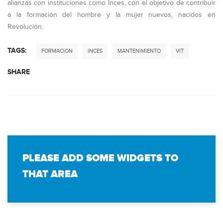
alianzas con instituciones como Inces, con el objetivo de contribuir
a la formación del hombre y la mujer nuevos, nacidos en
Revolución.
TAGS:
FORMACION
INCES
MANTENIMIENTO
VIT
SHARE
PLEASE ADD SOME WIDGETS TO
THAT AREA