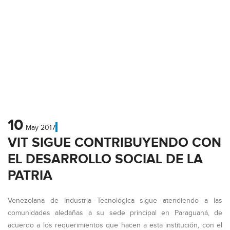
10
May
2017
VIT SIGUE CONTRIBUYENDO CON
EL DESARROLLO SOCIAL DE LA
PATRIA
Venezolana de Industria Tecnológica sigue atendiendo a las
comunidades aledañas a su sede principal en Paraguaná, de
acuerdo a los requerimientos que hacen a esta institución, con el