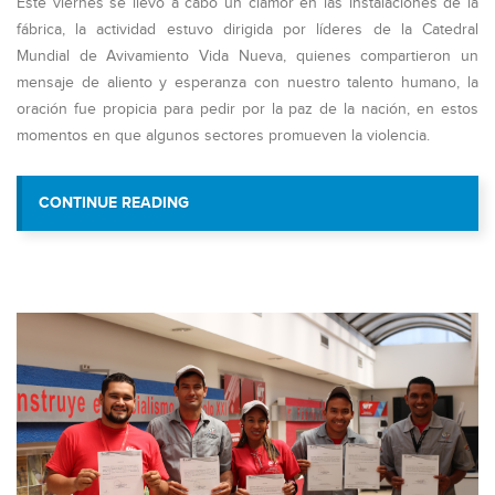
Este viernes se llevó a cabo un clamor en las instalaciones de la
fábrica, la actividad estuvo dirigida por líderes de la Catedral
Mundial de Avivamiento Vida Nueva, quienes compartieron un
mensaje de aliento y esperanza con nuestro talento humano, la
oración fue propicia para pedir por la paz de la nación, en estos
momentos en que algunos sectores promueven la violencia.
“PERSONAL DE VIT CLAMÓ POR NU
CONTINUE READING
VENEZUELA”