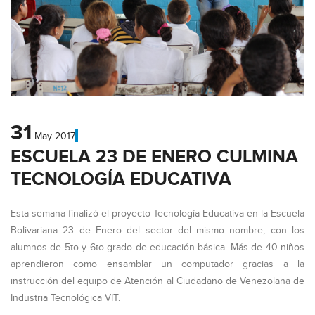
31
May
2017
ESCUELA 23 DE ENERO CULMINA
TECNOLOGÍA EDUCATIVA
Esta semana finalizó el proyecto Tecnología Educativa en la Escuela
Bolivariana 23 de Enero del sector del mismo nombre, con los
alumnos de 5to y 6to grado de educación básica. Más de 40 niños
aprendieron como ensamblar un computador gracias a la
instrucción del equipo de Atención al Ciudadano de Venezolana de
Industria Tecnológica VIT.