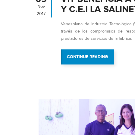
Y C.E.I LA SALIN
Nov
2017
Venezolana de Industria Tecnológica (
través de los compromisos de respo
prestadores de servicios de la fábrica.
“VIT
CONTINUE READING
BENEFICIA
A
SIMONCITO
BICENTENAR
Y
C.E.I
LA
SALINETA”