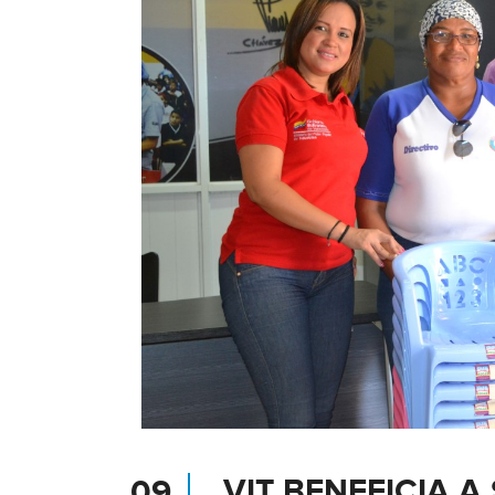
DE
VIT”
VIT BENEFICIA 
09