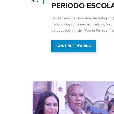
2017
PERIODO ESCOL
Venezolana de Industria Tecnológica 
hacia las instituciones educativas, hizo
de Educación Inicial “Puerta Maraven”,
“VIT
CONTINUE READING
BENEFICIA
A
4
INSTITUCION
EDUCATIVAS
A
PROPÓSITO
DE
NUEVO
PERIODO
ESCOLAR”