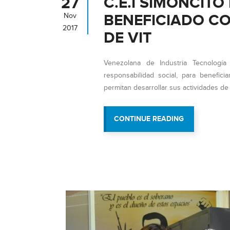
C.E.I SIMONCIT
27
BENEFICIADO C
Nov
2017
DE VIT
Venezolana de Industria Tecnología
responsabilidad social, para benefici
permitan desarrollar sus actividades de
“C.E.I
CONTINUE READING
SIMONCITO
DOÑA
LULA
PARRA
LEÓN
ES
BENEFICIAD
CON
EQUIPO
TECNOLÓGIC