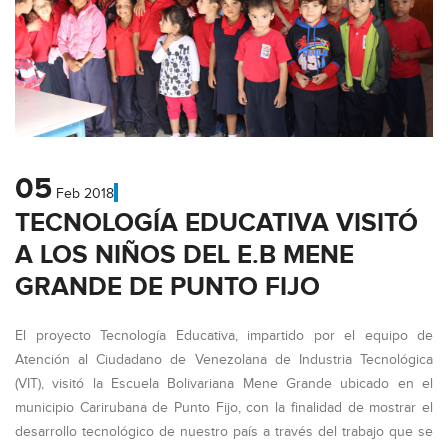
05
Feb
2018
TECNOLOGÍA EDUCATIVA VISITÓ
A LOS NIÑOS DEL E.B MENE
GRANDE DE PUNTO FIJO
El proyecto Tecnología Educativa, impartido por el equipo de
Atención al Ciudadano de Venezolana de Industria Tecnológica
(VIT), visitó la Escuela Bolivariana Mene Grande ubicado en el
municipio Carirubana de Punto Fijo, con la finalidad de mostrar el
desarrollo tecnológico de nuestro país a través del trabajo que se