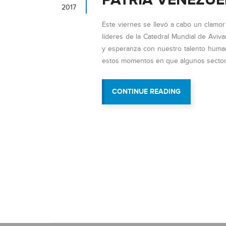
PATRIA VENEZUE
2017
Este viernes se llevó a cabo un clamor e
líderes de la Catedral Mundial de Avi
y esperanza con nuestro talento humano
estos momentos en que algunos sectore
“PERSONAL
CONTINUE READING
DE
VIT
CLAMÓ
POR
NUESTRA
PATRIA
VENEZUELA”