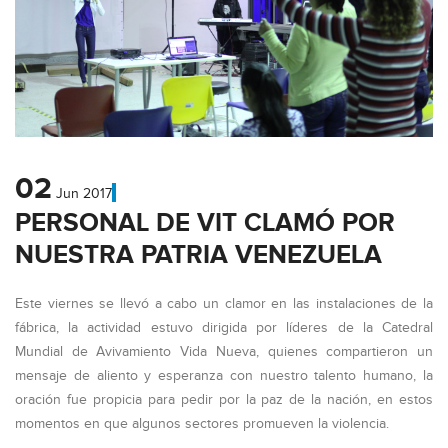
02
Jun
2017
PERSONAL DE VIT CLAMÓ POR
NUESTRA PATRIA VENEZUELA
Este viernes se llevó a cabo un clamor en las instalaciones de la
fábrica, la actividad estuvo dirigida por líderes de la Catedral
Mundial de Avivamiento Vida Nueva, quienes compartieron un
mensaje de aliento y esperanza con nuestro talento humano, la
oración fue propicia para pedir por la paz de la nación, en estos
momentos en que algunos sectores promueven la violencia.