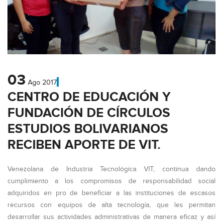
03
Ago
2017
CENTRO DE EDUCACIÓN Y
FUNDACIÓN DE CÍRCULOS
ESTUDIOS BOLIVARIANOS
RECIBEN APORTE DE VIT.
Venezolana de Industria Tecnológica VIT, continua dando
cumplimiento a los compromisos de responsabilidad social
adquiridos en pro de beneficiar a las instituciones de escasos
recursos con equipos de alta tecnología, que les permitan
desarrollar sus actividades administrativas de manera eficaz y así