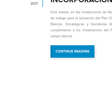
INCORPORACIÓN
2017
Este martes, en las instalaciones de V
de trabajo para la activación del Plan 
Básicas, Estratégicas y Socialistas 
cumplimiento a los lineamientos del P
campo laboral.
“VIT
CONTINUE READING
ORGANIZA
MESA
DE
TRABAJO
PARA
LA
INCORPORAC
DE
PLAN
CHAMBA
JUVENIL”