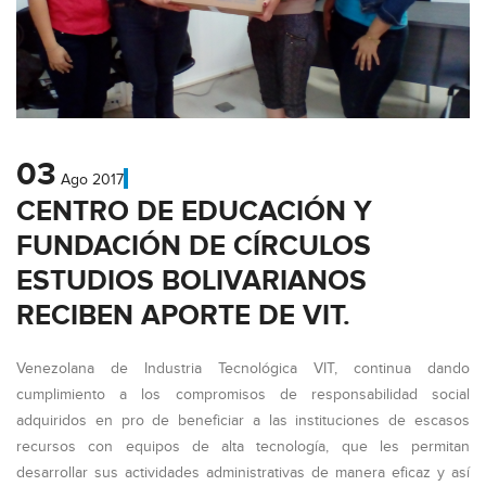
03
Ago
2017
CENTRO DE EDUCACIÓN Y
FUNDACIÓN DE CÍRCULOS
ESTUDIOS BOLIVARIANOS
RECIBEN APORTE DE VIT.
Venezolana de Industria Tecnológica VIT, continua dando
cumplimiento a los compromisos de responsabilidad social
adquiridos en pro de beneficiar a las instituciones de escasos
recursos con equipos de alta tecnología, que les permitan
desarrollar sus actividades administrativas de manera eficaz y así