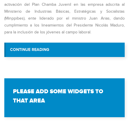
activación del Plan Chamba Juvenil en las empresa adscrita al
Ministerio de Industrias Básicas, Estratégicas y Socialistas
(Minppibes), ente liderado por el ministro Juan Arias, dando
cumplimiento a los lineamientos del Presidente Nicolás Maduro,
para la inclusión de los jóvenes al campo laboral.
“VIT ORGANIZA MESA DE TRABA
CONTINUE READING
INCORPORACIÓN DE PLAN CHAM
PLEASE ADD SOME WIDGETS TO
THAT AREA