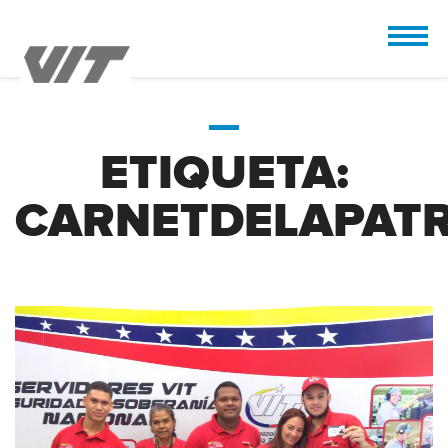
CUSTOMIZE
 the design.
ETIQUETA:
CARNETDELAPATR