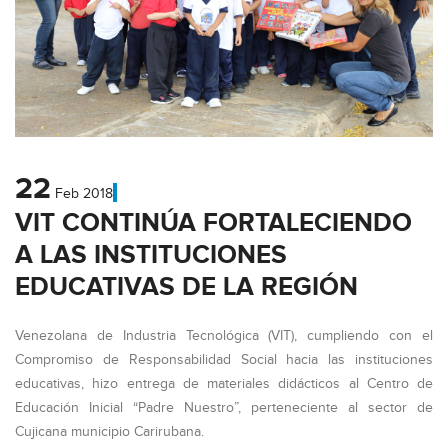
22
Feb
2018
VIT CONTINÚA FORTALECIENDO
A LAS INSTITUCIONES
EDUCATIVAS DE LA REGIÓN
Venezolana de Industria Tecnológica (VIT), cumpliendo con el
Compromiso de Responsabilidad Social hacia las instituciones
educativas, hizo entrega de materiales didácticos al Centro de
Educación Inicial “Padre Nuestro”, perteneciente al sector de
Cujicana municipio Carirubana.