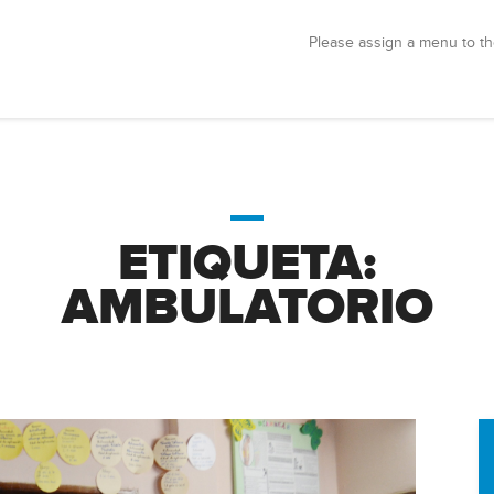
Please assign a menu to th
ETIQUETA:
AMBULATORIO