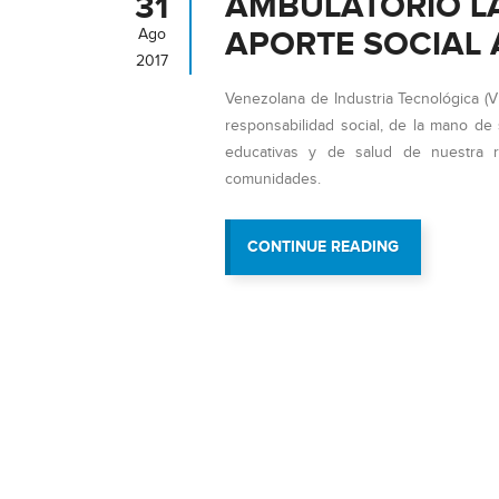
AMBULATORIO LA
31
APORTE SOCIAL 
Ago
2017
Venezolana de Industria Tecnológica (
responsabilidad social, de la mano de 
educativas y de salud de nuestra r
comunidades.
“AMBULATOR
CONTINUE READING
LAS
MARGARITAS
RECIBIÓ
APORTE
SOCIAL
A
TRAVÉS
DE
VIT”