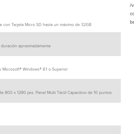
/
c
b
e con Tarjeta Micro SD hasta un máximo de 32GB
e duración aproximadamente
 Microsoft® Windows® 8.1 o Superior
de 800 x 1280 pxs. Panel Multi Táctil Capacitivo de 10 puntos