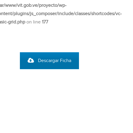
var/www/vit.gob.ve/proyecto/wp-
ontent/plugins/js_composer/include/classes/shortcodes/vc-
asic-grid.php
on line
177
Descargar Ficha