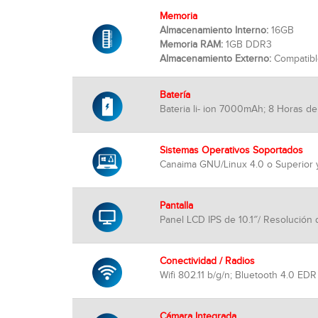
Memoria
Almacenamiento Interno:
16GB
Memoria RAM:
1GB DDR3
Almacenamiento Externo:
Compatibl
Batería
Bateria li- ion 7000mAh; 8 Horas d
Sistemas Operativos Soportados
Canaima GNU/Linux 4.0 o Superior y
Pantalla
Panel LCD IPS de 10.1″/ Resolución 
Conectividad / Radios
Wifi 802.11 b/g/n; Bluetooth 4.0 EDR
Cámara Integrada