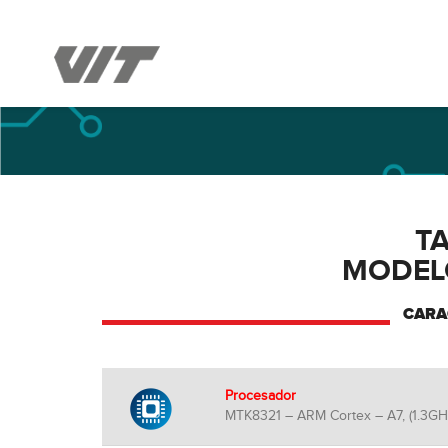
T
MODELO
CARA
Procesador
MTK8321 – ARM Cortex – A7, (1.3GHz