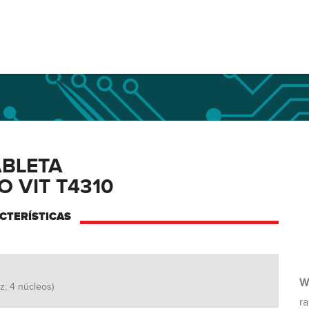
ABLETA
 VIT T4310
CTERÍSTICAS
W
; 4 núcleos)
ra