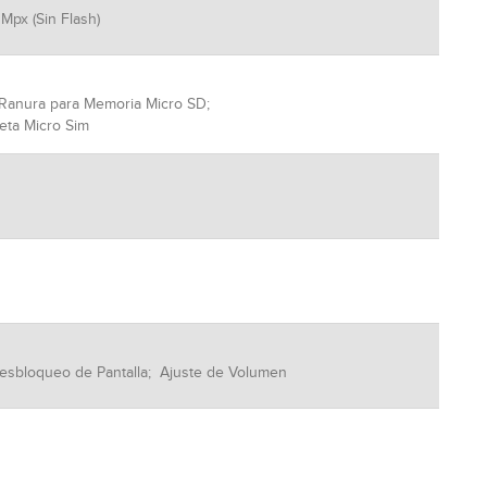
Mpx (Sin Flash)
1 Ranura para Memoria Micro SD;
jeta Micro Sim
esbloqueo de Pantalla; Ajuste de Volumen