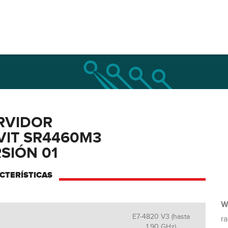
RVIDOR
VIT SR4460M3
SIÓN 01
CTERÍSTICAS
W
E7-4820 V3 (hasta
ra
1.90 GHz)