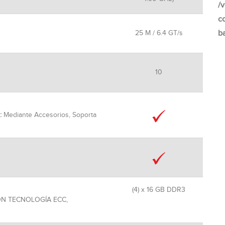
/
c
b
25 M / 6.4 GT/s
10
:
Mediante Accesorios, Soporta
(4) x 16 GB DDR3
ON TECNOLOGÍA ECC,