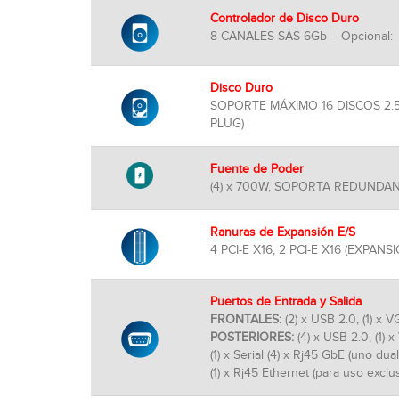
Controlador de Disco Duro
8 CANALES SAS 6Gb – Opcional:
Disco Duro
SOPORTE MÁXIMO 16 DISCOS 2.5”
PLUG)
Fuente de Poder
(4) x 700W, SOPORTA REDUNDANC
Ranuras de Expansión E/S
4 PCI-E X16, 2 PCI-E X16 (EXPANSI
Puertos de Entrada y Salida
FRONTALES:
(2) x USB 2.0, (1) x 
POSTERIORES:
(4) x USB 2.0, (1) 
(1) x Serial (4) x Rj45 GbE (uno du
(1) x Rj45 Ethernet (para uso excl