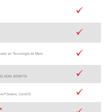
asado en Tecnología de Mem.
 RJ45 ADM. REMOTA
er®,Solaris, CentOS
je