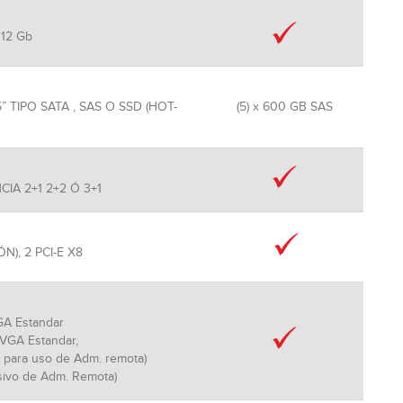
 12 Gb
 TIPO SATA , SAS O SSD (HOT-
(5) x 600 GB SAS
IA 2+1 2+2 Ó 3+1
ÓN), 2 PCI-E X8
VGA Estandar
x VGA Estandar,
al para uso de Adm. remota)
usivo de Adm. Remota)