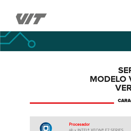
SE
MODELO 
VER
CARA
Procesador
(4) x INTEL® XEON® E7 SERIES