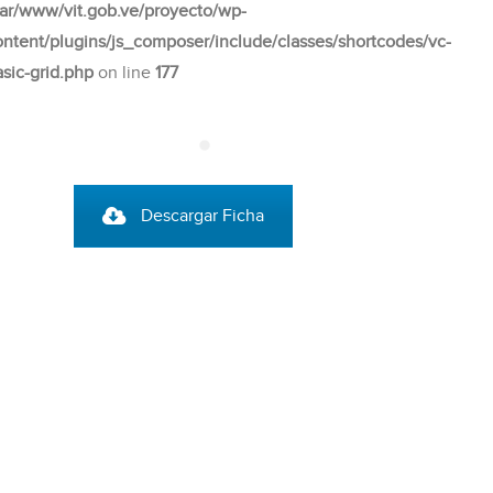
var/www/vit.gob.ve/proyecto/wp-
ontent/plugins/js_composer/include/classes/shortcodes/vc-
asic-grid.php
on line
177
Descargar Ficha