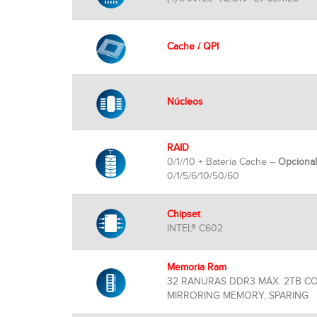
Cache / QPI
Núcleos
RAID
0/1//10 + Batería Cache –
Opcional
0/1/5/6/10/50/60
Chipset
INTEL® C602
Memoria Ram
32 RANURAS DDR3 MÁX. 2TB C
MIRRORING MEMORY, SPARING