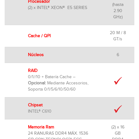
Procesador
(hasta
(2) x INTEL® XEON® E5 SERIES
2.90
GHz)
20 M / 8
Cache / QPI
GT/s
Núcleos
6
RAID
0/1//10 + Batería Cache –
Opcional:
Mediante Accesorios,
Soporta 0/1/5/6/10/50/60
Chipset
INTEL® C610
Memoria Ram
(2) x 16
24 RANURAS DDR4 MÁX. 1536
GB