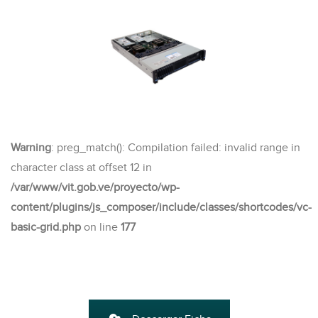
Warning
: preg_match(): Compilation failed: invalid range in
character class at offset 12 in
/var/www/vit.gob.ve/proyecto/wp-
content/plugins/js_composer/include/classes/shortcodes/vc-
basic-grid.php
on line
177