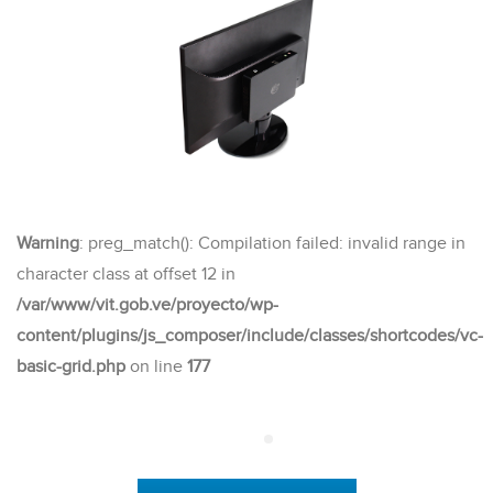
Warning
: preg_match(): Compilation failed: invalid range in
character class at offset 12 in
/var/www/vit.gob.ve/proyecto/wp-
content/plugins/js_composer/include/classes/shortcodes/vc-
basic-grid.php
on line
177