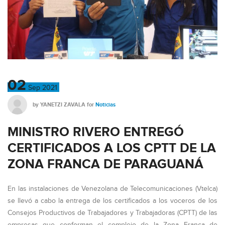
02
Sep
2021
by
YANETZI ZAVALA
for
Noticias
MINISTRO RIVERO ENTREGÓ
CERTIFICADOS A LOS CPTT DE LA
ZONA FRANCA DE PARAGUANÁ
En las instalaciones de Venezolana de Telecomunicaciones (Vtelca)
se llevó a cabo la entrega de los certificados a los voceros de los
Consejos Productivos de Trabajadores y Trabajadoras (CPTT) de las
empresas que conforman el complejo de la Zona Franca de