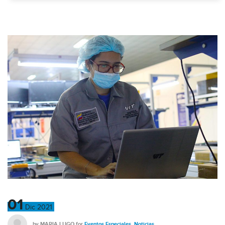
01
Dic
2021
by
MARIA LUGO
for
Eventos Especiales
,
Noticias