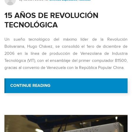
15 AÑOS DE REVOLUCIÓN
TECNOLÓGICA
Un sueño tecnológico del máximo líder de la Revolución
Bolivariana, Hugo Chávez, se consolidó el 1ero de diciembre de
2006 en la línea de producción de Venezolana de Industria
Tecnológica (VIT), con el ensamblaje del primer computador B1500,
gracias al convenio de Venezuela con la República Popular China.
“15 AÑOS DE REVOLUCIÓN TE
CONTINUE READING