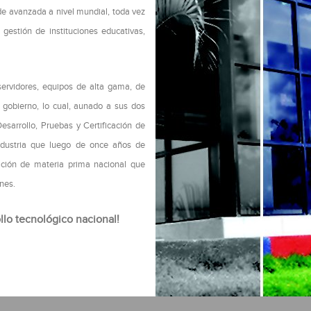
de avanzada a nivel mundial, toda vez
 gestión de instituciones educativas,
servidores, equipos de alta gama, de
de gobierno, lo cual, aunado a sus dos
Desarrollo, Pruebas y Certificación de
industria que luego de once años de
ración de materia prima nacional que
nes.
lo tecnológico nacional!