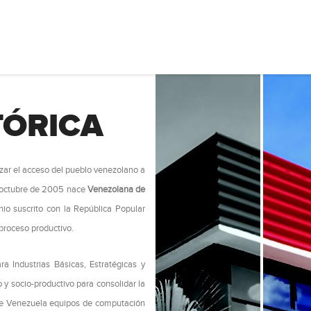
TÓRICA
izar el acceso del pueblo venezolano a
e octubre de 2005 nace
Venezolana de
io suscrito con la República Popular
 proceso productivo.
ra Industrias Básicas, Estratégicas y
 y socio-productivo para consolidar la
 de Venezuela equipos de computación