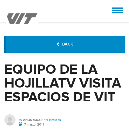
CUSTOMIZE
 the design.
BACK
EQUIPO DE LA
HOJILLATV VISITA
ESPACIOS DE VIT
by
ANONYMOUS
for
Noticias
7 marzo, 2017